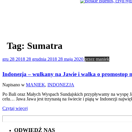
Boskie Buenos, czyli
Buenos Aires (w wolnym tłumac
tego miasta. Nasz kierowca, u 
postanawiamy…
Tag:
Sumatra
gru
28
2018
28 grudnia 2018
28 maja 2020
przez
maniek
Indonezja – wulkany na Jawie i walka o promostop 
Napisano w
MANIEK
,
INDONEZJA
Po Bali oraz Małych Wyspach Sundajskich przypływamy na wyspę Jaw
celu… Jawa Jawa jest trzynastą na świecie i piątą w Indonezji najw
Czytaj więcej
ODWIEDŹ NAS