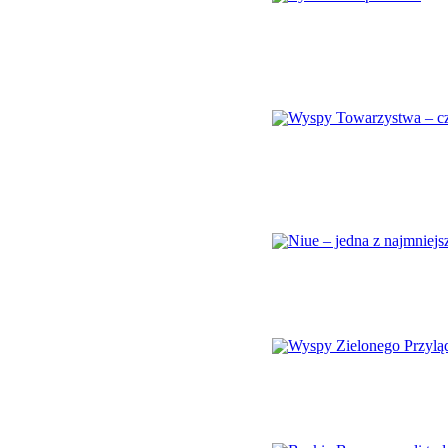
Życie na Cape Verd
Zanim zaczniemy, na początek 
wieku. Od tego czasu Portugal
niepodległość….
Wyspy Towarzystwa –
Moc “Mana” – mityczny koncept
wielu lokalnych legend. „Maną
najlepszych cech, którymi…
Niue – jedna z najmn
W tym miejscu była kiedyś wysp
widzisz niekończący się Ocean
Wyspy Zielonego Pr
Następne dni po wycieczce na
(ponad 30 węzłów). Wiatr był n