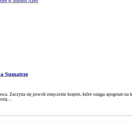
 tydzień w Buenos Aires
zeniu 'Pomyślnych Wiatrów’) nie jest nazwą adekwatną do przygód, które spo
którego mamy zaklepany transport do stolicy Argentyny musi zostać dwa dni dł
na Sumatrze
a. Zaczyna się powoli zmęczenie krajem, które osiąga apogeum na ko
iększą…