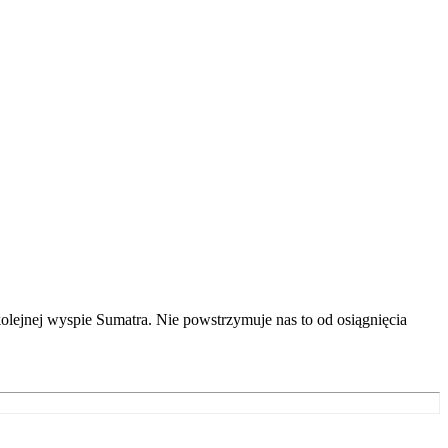
tykają nas podczas podróży do
użej na farmie, więc
lejnej wyspie Sumatra. Nie powstrzymuje nas to od osiągnięcia