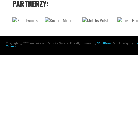
PARTNERZY:
Copyright © 2026 Autostopem Dookoła Świata. Proudly powered by
WordPress
. BoldR design by
Ic
Themes
.