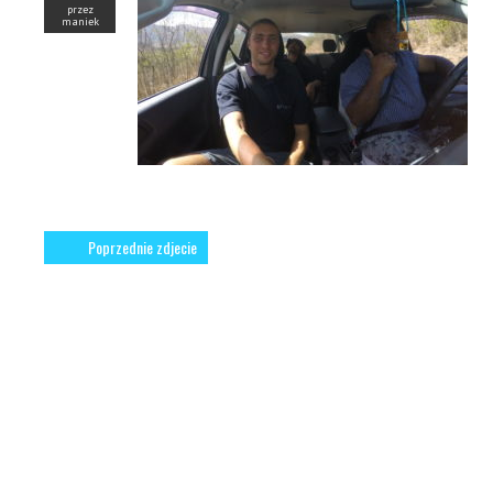
przez
maniek
Poprzednie zdjecie