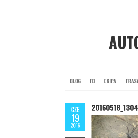
AUT
BLOG
FB
EKIPA
TRAS
20160518_1304
CZE
19
2016