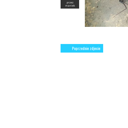
przez
maniek
Poprzednie zdjecie