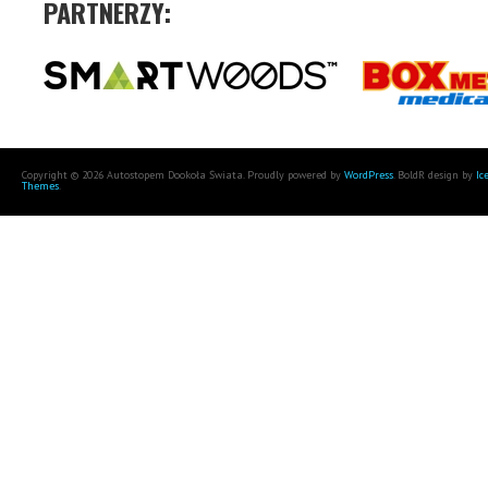
PARTNERZY:
Copyright © 2026 Autostopem Dookoła Świata. Proudly powered by
WordPress
. BoldR design by
Ic
Themes
.