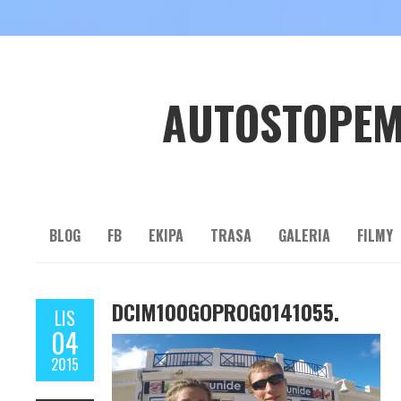
AUTOSTOPEM
BLOG
FB
EKIPA
TRASA
GALERIA
FILMY
DCIM100GOPROG0141055.
LIS
04
2015