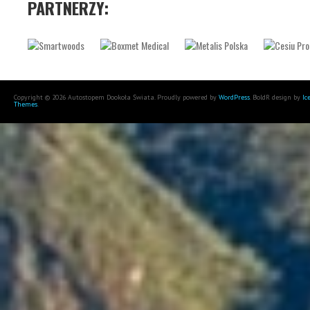
PARTNERZY:
Copyright © 2026 Autostopem Dookoła Świata. Proudly powered by
WordPress
. BoldR design by
Ic
Themes
.