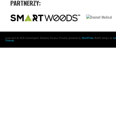
PARTNERZY:
Copyright © 2026 Autostopem Dookoła Świata. Proudly powered by
WordPress
. BoldR design by
Ic
Themes
.