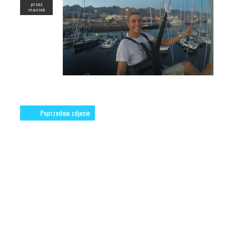
przez
maniek
Poprzednie zdjecie