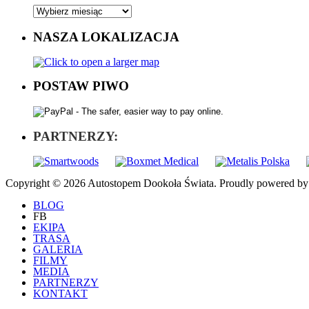
NASZA LOKALIZACJA
POSTAW PIWO
PARTNERZY:
Copyright © 2026 Autostopem Dookoła Świata. Proudly powered b
BLOG
FB
EKIPA
TRASA
GALERIA
FILMY
MEDIA
PARTNERZY
KONTAKT