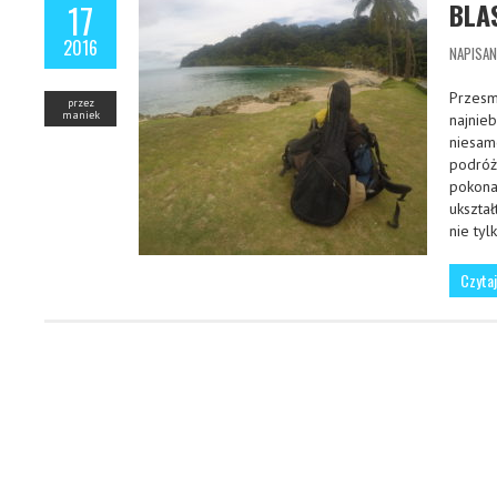
BLA
17
2016
NAPISA
Przesm
przez
maniek
najnie
niesam
podróż
pokona
ukszta
nie ty
Czytaj