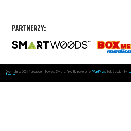
PARTNERZY:
Copyright © 2026 Autostopem Dookoła Świata. Proudly powered by
WordPress
. BoldR design by
Ic
Themes
.