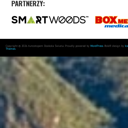
PARTNERZY:
Copyright © 2026 Autostopem Dookoła Świata. Proudly powered by
WordPress
. BoldR design by
Ic
Themes
.