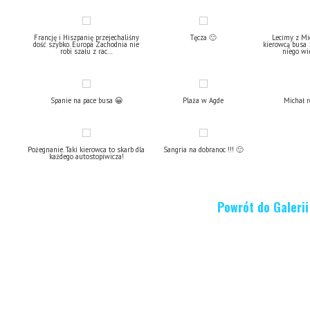
Francję i Hiszpanię przejechaliśny
Tęcza 🙂
Lecimy z Mi
dość szybko. Europa Zachodnia nie
kierowcą busa
robi szału z rac…
niego wi
Spanie na pace busa 😀
Plaża w Agde
Michał r
Pożegnanie. Taki kierowca to skarb dla
Sangria na dobranoc !!! 🙂
każdego autostopiwicza!
Powrót do Galerii